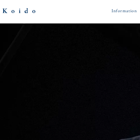
FUMIYA KOIDO 小
Information