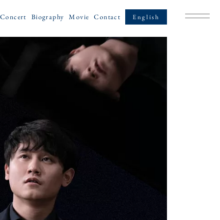
井土文哉
Concert
Biography
Movie
Contact
English